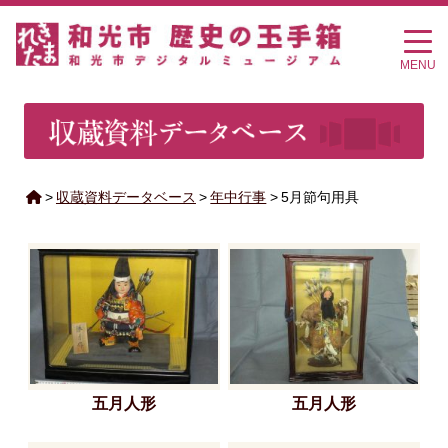
MENU
>
収蔵資料データベース
>
年中行事
>
5月節句用具
五月人形
五月人形