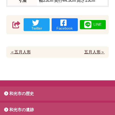
寸法
幅23cm 奥行44.5cm 高さ15cm
LINE
Twitter
Facebook
＜五月人形
五月人形＞
和光市の歴史
和光市の遺跡