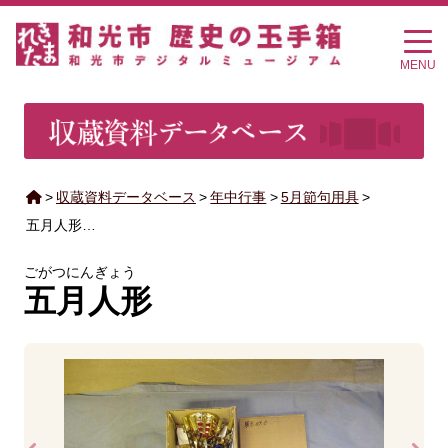
MENU
>
収蔵資料データベース
>
年中行事
>
5月節句用具
>
五月人形…
ごがつにんぎょう
五月人形