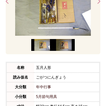
名称
五月人形
読み仮名
ごがつにんぎょう
大分類
年中行事
小分類
5月節句用具