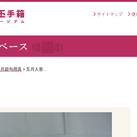
サイトマップ
使
5月節句用具
>
五月人形…