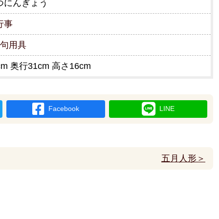
つにんぎょう
行事
節句用具
cm 奥行31cm 高さ16cm
Facebook
LINE
五月人形＞