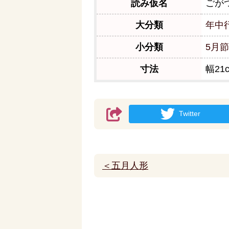
読み仮名
ごが
大分類
年中
小分類
5月
寸法
幅21
Twitter
＜五月人形