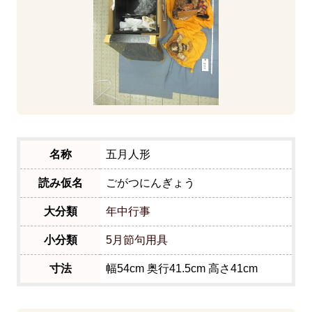
名称
五月人形
読み仮名
ごがつにんぎょう
大分類
年中行事
小分類
5月節句用具
寸法
幅54cm 奥行41.5cm 高さ41cm