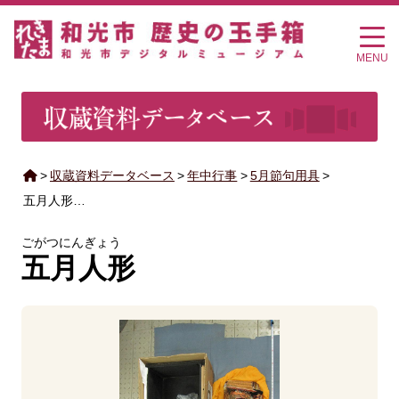
MENU
>
収蔵資料データベース
>
年中行事
>
5月節句用具
>
五月人形…
ごがつにんぎょう
五月人形