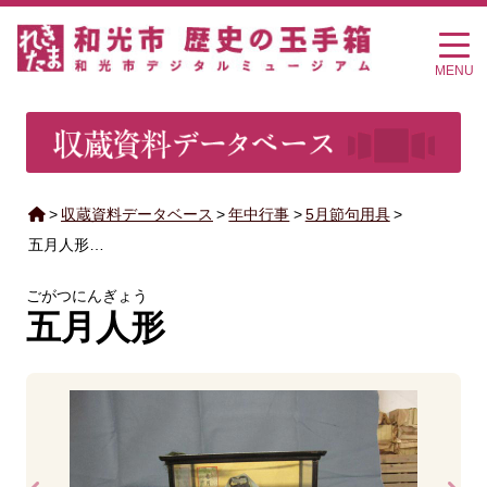
MENU
>
収蔵資料データベース
>
年中行事
>
5月節句用具
>
五月人形…
ごがつにんぎょう
五月人形