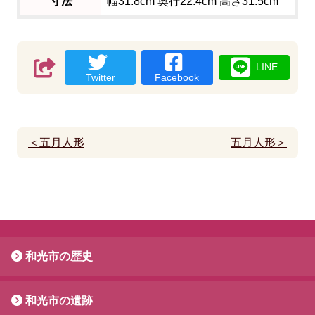
寸法
幅31.8cm 奥行22.4cm 高さ31.5cm
LINE
Twitter
Facebook
＜五月人形
五月人形＞
和光市の歴史
和光市の遺跡