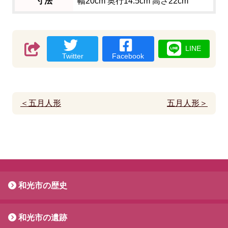
寸法
幅20cm 奥行14.5cm 高さ22cm
LINE
Twitter
Facebook
＜五月人形
五月人形＞
和光市の歴史
和光市の遺跡