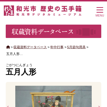
MENU
>
収蔵資料データベース
>
年中行事
>
5月節句用具
>
五月人形…
ごがつにんぎょう
五月人形