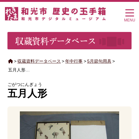
MENU
>
収蔵資料データベース
>
年中行事
>
5月節句用具
>
五月人形…
ごがつにんぎょう
五月人形