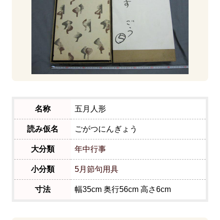
名称
五月人形
読み仮名
ごがつにんぎょう
大分類
年中行事
小分類
5月節句用具
寸法
幅35cm 奥行56cm 高さ6cm