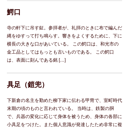
鰐口
寺の軒下に吊す鉦。参拝者が、礼拝のときに布で編んだ
縄をゆすって打ち鳴らす。響きをよくするために、下に
横長の大きな口があいている。 この鰐口は、和光市の
金工品としてはもっとも古いものである。 この鰐口
は、表面に刻んである銘 […]
具足（鎧兜）
下新倉の名主を勤めた柳下家に伝わる甲冑で、室町時代
末期の頃のものと言われている。 当時は、鉄製の胴
で、兵器の変化に応じて身体を被うため、身体の各部に
小具足をつけた。また個人意識が発達したため非常に複