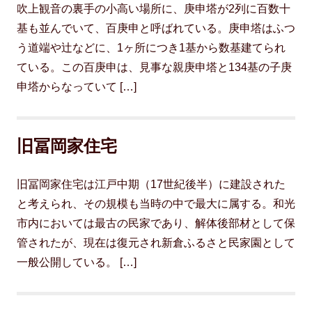
吹上観音の裏手の小高い場所に、庚申塔が2列に百数十
基も並んでいて、百庚申と呼ばれている。庚申塔はふつ
う道端や辻などに、1ヶ所につき1基から数基建てられ
ている。この百庚申は、見事な親庚申塔と134基の子庚
申塔からなっていて […]
旧冨岡家住宅
旧冨岡家住宅は江戸中期（17世紀後半）に建設された
と考えられ、その規模も当時の中で最大に属する。和光
市内においては最古の民家であり、解体後部材として保
管されたが、現在は復元され新倉ふるさと民家園として
一般公開している。 […]