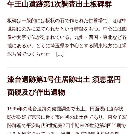
午王山遺跡第1次調査出土板碑群
板碑は一般的には板状の石で作られた供養塔で、ほぼ中
世期にのみに立てられたという特徴をもつ。中心には図
像や梵字で仏が刻まれている。九州・四国・東北など各
地にあるが、とくに埼玉県を中心とする関東地方には緑
泥片岩でつくられた「 […]
漆台遺跡第1号住居跡出土 須恵器円
面硯及び伴出遺物
1995年の漆台遺跡の発掘調査で出土。円面硯は遺存状
態が良好で完形に近く市内初の出土例であり、東金子窯
跡群産で平安時代9世紀第2四半期末?9世紀第3四半期で
あると推定されている。 出典：平成23年度和光の教