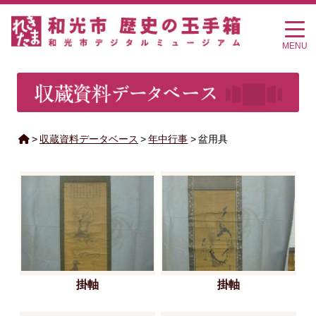
MENU
>
収蔵資料データベース
>
年中行事
>
盆用具
掛軸
掛軸