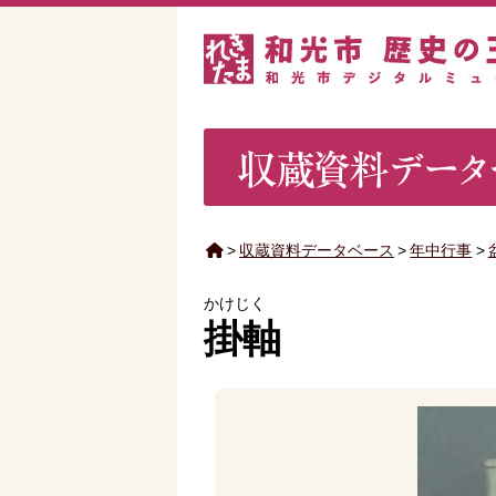
>
収蔵資料データベース
>
年中行事
>
かけじく
掛軸