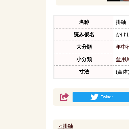
名称
掛軸
読み仮名
かけ
大分類
年中
小分類
盆用
寸法
(全体)
Twitter
＜掛軸