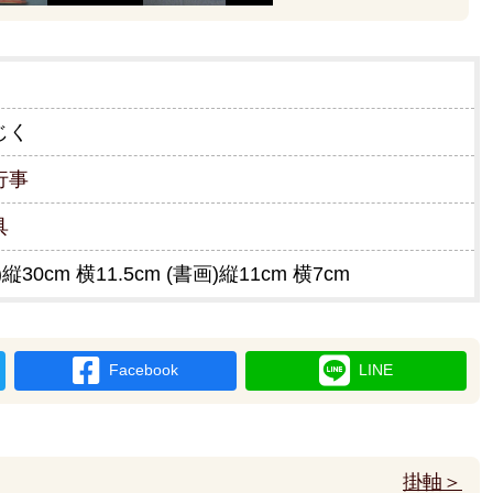
じく
行事
具
縦30cm 横11.5cm (書画)縦11cm 横7cm
Facebook
LINE
掛軸＞