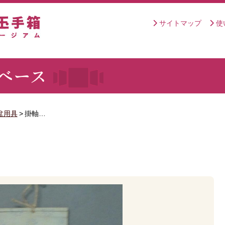
サイトマップ
使
盆用具
>
掛軸…