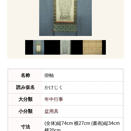
名称
掛軸
読み仮名
かけじく
大分類
年中行事
小分類
盆用具
(全体)縦74cm 横27cm (書画)縦34cm
寸法
横20cm