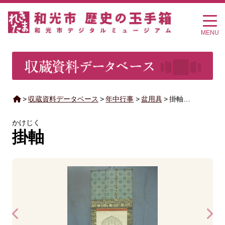
MENU
>
収蔵資料データベース
>
年中行事
>
盆用具
>
掛軸…
かけじく
掛軸