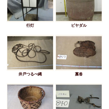
行灯
ビヤダル
井戸つるべ縄
藁沓