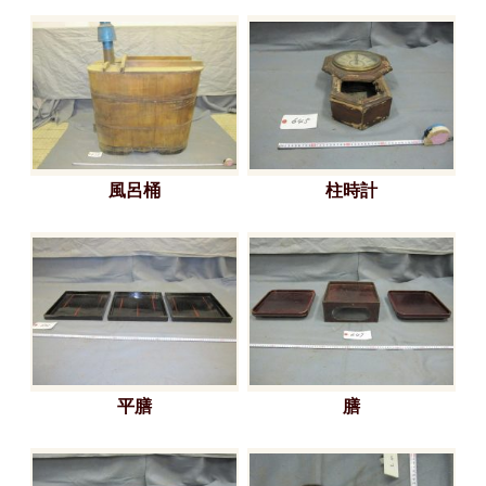
風呂桶
柱時計
平膳
膳