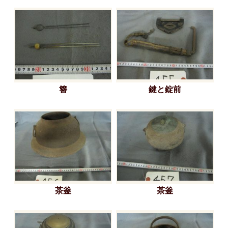
簪
鍵と錠前
茶釜
茶釜