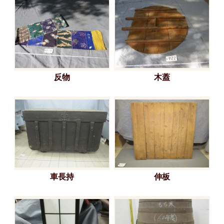
反物
木蓋
車長持
伸板