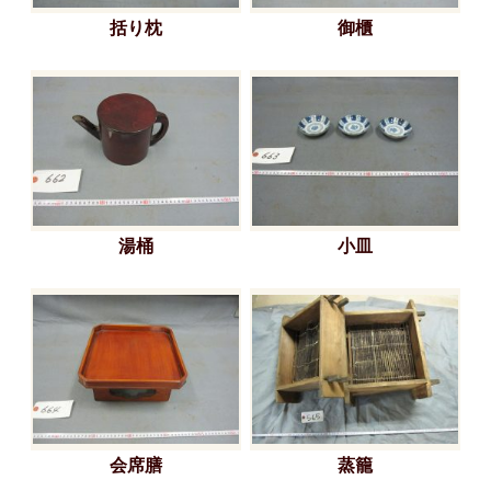
括り枕
御櫃
湯桶
小皿
会席膳
蒸籠