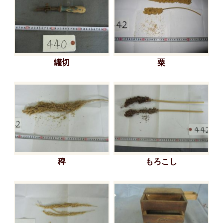
罐切
粟
稗
もろこし