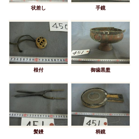
状差し
手鏡
根付
御歯黒盥
髪鏝
柄鏡