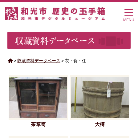
MENU
>
収蔵資料データベース
>
衣・食・住
茶箪笥
大樽