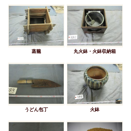
蒸籠
丸火鉢・火鉢収納箱
うどん包丁
火鉢