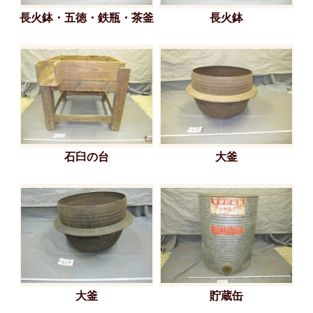
長火鉢・五徳・鉄瓶・茶釜
長火鉢
石臼の台
大釜
大釜
貯蔵缶