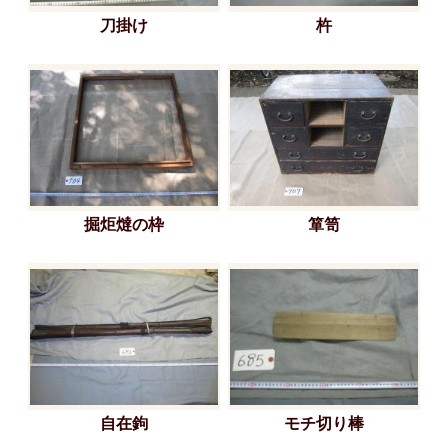
刀掛け
杵
掘炬燵の枠
箪笥
自在鉤
モチ切り棒