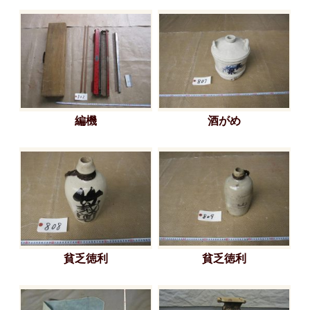
編機
酒がめ
貧乏徳利
貧乏徳利