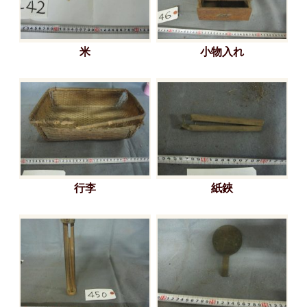
米
小物入れ
行李
紙鋏