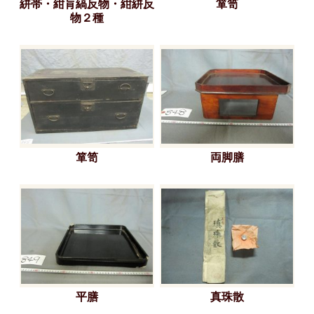
絣帯・紺肓縞反物・紺絣反
箪笥
物２種
箪笥
両脚膳
平膳
真珠散