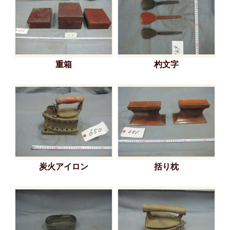
重箱
杓文字
炭火アイロン
括り枕