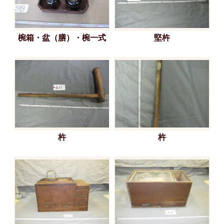
椀箱・盆（膳）・椀一式
堅杵
杵
杵