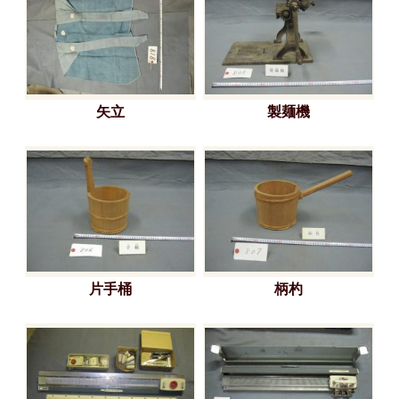
矢立
製麺機
片手桶
柄杓