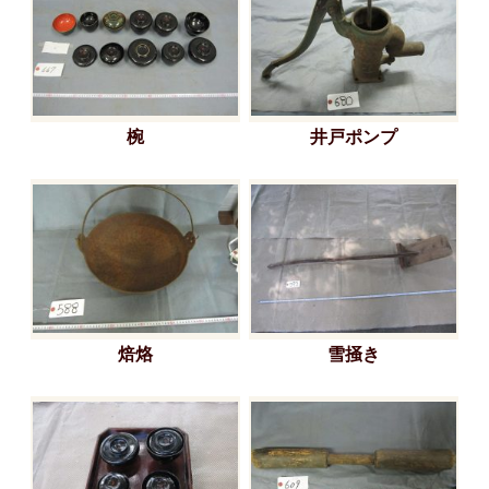
椀
井戸ポンプ
焙烙
雪掻き