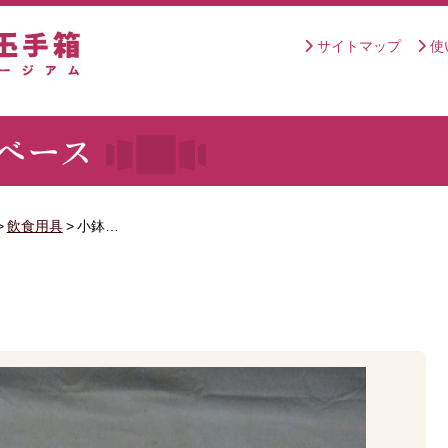
サイトマップ
使
>
飲食用具
>
小鉢…