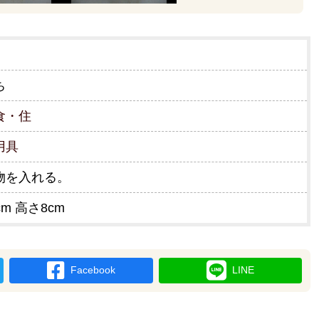
ち
食・住
用具
物を入れる。
cm 高さ8cm
Facebook
LINE