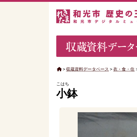
>
収蔵資料データベース
>
衣・食・住
こはち
小鉢