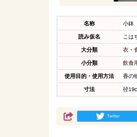
名称
小鉢
読み仮名
こは
大分類
衣・
小分類
飲食
使用目的・使用方法
香の
寸法
径19
Twitter