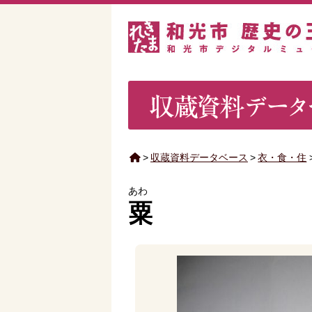
>
収蔵資料データベース
>
衣・食・住
あわ
粟