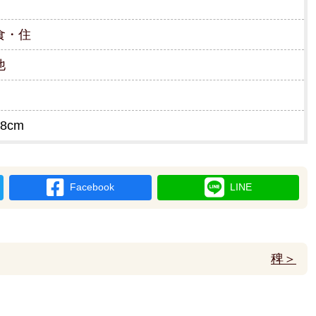
食・住
他
8cm
Facebook
LINE
稗＞