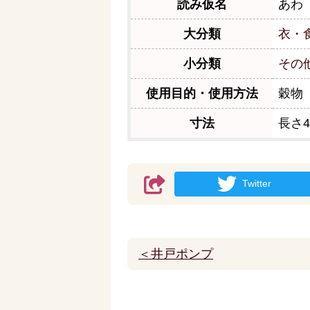
読み仮名
あわ
大分類
衣・
小分類
その
使用目的・使用方法
穀物
寸法
長さ4
Twitter
＜井戸ポンプ