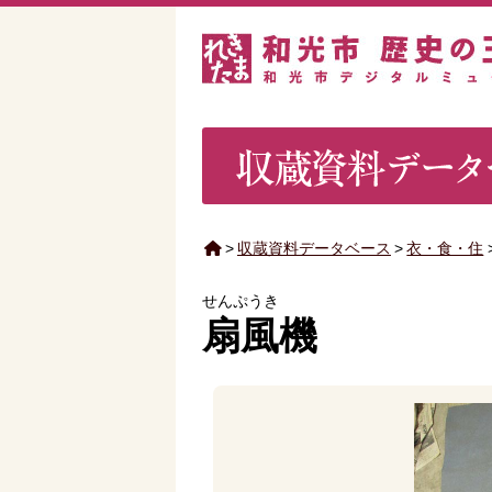
>
収蔵資料データベース
>
衣・食・住
せんぷうき
扇風機