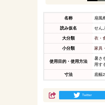
名称
扇風
読み仮名
せん
大分類
衣・
小分類
家具
暑さ
使用目的・使用方法
用す
寸法
底幅2
Twitter