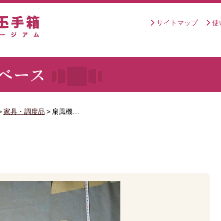
サイトマップ
使
>
家具・調度品
>
扇風機…