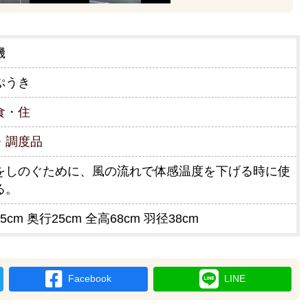
機
ぷうき
食・住
・調度品
をしのぐために、風の流れで体感温度を下げる時に使
る。
5cm 奥行25cm 全高68cm 羽径38cm
Facebook
LINE