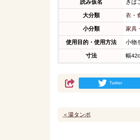
読み仮名
きば
大分類
衣・
小分類
家具
使用目的・使用方法
小物
寸法
幅42
Twitter
＜湯タンポ