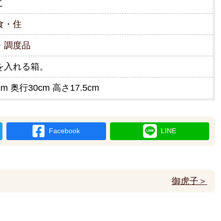
こ
食・住
・調度品
を入れる箱。
cm 奥行30cm 高さ17.5cm
Facebook
LINE
御虎子＞