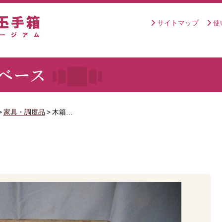
サイトマップ
使
>
家具・調度品
>
木箱…