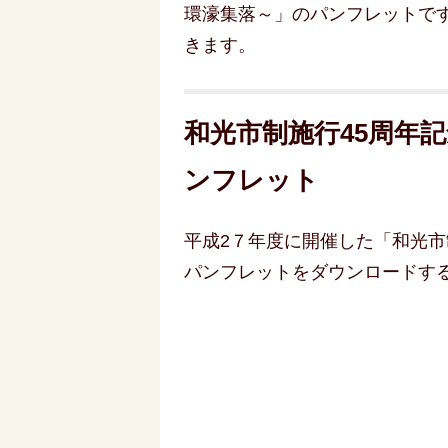
環濠集落～」のパンフレットで
きます。
和光市制施行45周年
ンフレット
平成2７年度に開催した「和光
パンフレットをダウンロードす