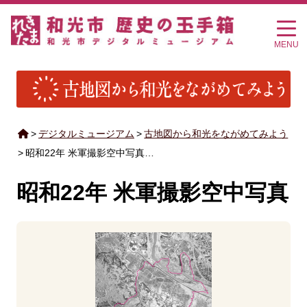
MENU
>
デジタルミュージアム
>
古地図から和光をながめてみよう
>
昭和22年 米軍撮影空中写真…
昭和22年 米軍撮影空中写真