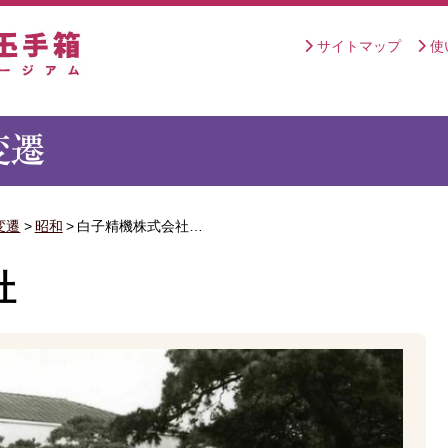
サイトマップ
使
変遷
>
昭和
>
白子精機株式会社…
社