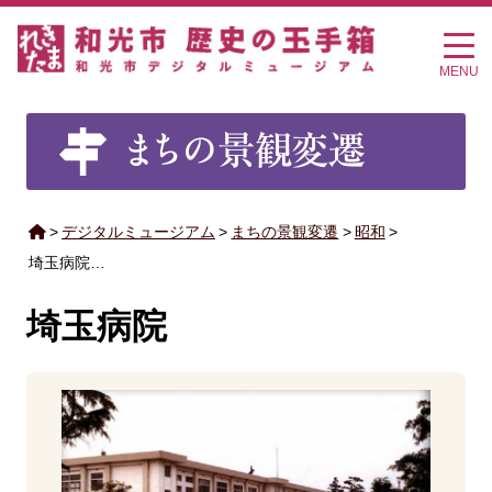
MENU
>
デジタルミュージアム
>
まちの景観変遷
>
昭和
>
埼玉病院…
埼玉病院