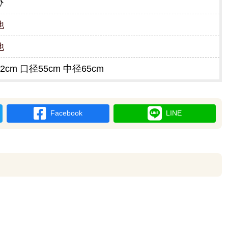
ひ
他
他
2cm 口径55cm 中径65cm
Facebook
LINE