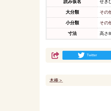
読み仮名
せき
大分類
その
小分類
その
寸法
高さ8
Twitter
木棒＞