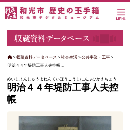
MENU
>
収蔵資料データベース
>
社会生活
>
公共事業・工事
>
明治４４年堤防工事人夫控帳…
めいじよんじゅうよねんていぼうこうじにんぷひかえちょう
明治４４年堤防工事人夫控
帳