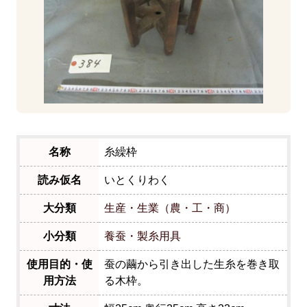
名称
糸繰枠
読み仮名
いとくりわく
大分類
生産・生業（農・工・商）
小分類
養蚕・製糸用具
使用目的・使
蚕の繭から引き出した生糸を巻き取
用方法
る木枠。