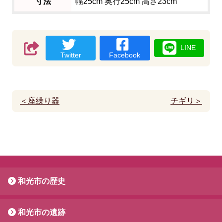
寸法
幅25cm 奥行25cm 高さ23cm
LINE
Twitter
Facebook
＜座繰り器
チギリ＞
和光市の歴史
和光市の遺跡