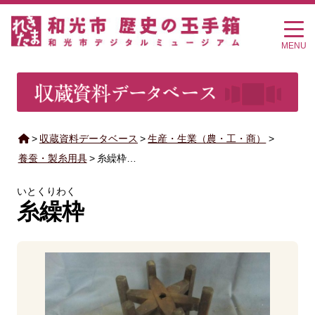
MENU
>
収蔵資料データベース
>
生産・生業（農・工・商）
>
養蚕・製糸用具
>
糸繰枠…
いとくりわく
糸繰枠