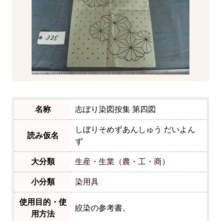
名称
志ぼり染図按集 第四図
しぼりそめずあんしゅう だいよん
読み仮名
ず
大分類
生産・生業（農・工・商）
小分類
染用具
使用目的・使
絞染の参考書。
用方法