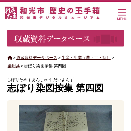
MENU
>
収蔵資料データベース
>
生産・生業（農・工・商）
>
染用具
>
志ぼり染図按集 第四図…
しぼりそめずあんしゅう だいよんず
志ぼり染図按集 第四図