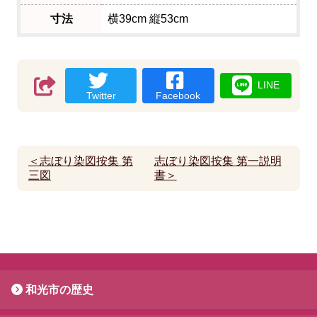
寸法
横39cm 縦53cm
LINE
Twitter
Facebook
＜志ぼり染図按集 第
志ぼり染図按集 第一説明
三図
書＞
和光市の歴史