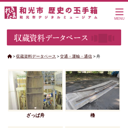
MENU
>
収蔵資料データベース
>
交通・運輸・通信
>
舟
ざっぱ舟
櫓