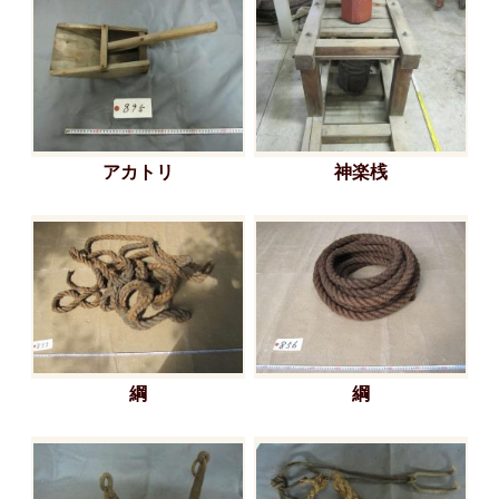
アカトリ
神楽桟
綱
綱