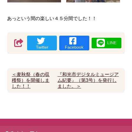
あっという間の楽しい４５分間でした！！
LINE
Twitter
Facebook
＜麦秋祭（春の収
『和光市デジタルミュージア
穫祭）を開催しま
ム紀要』（第3号）を発行し
した！！
ました。＞