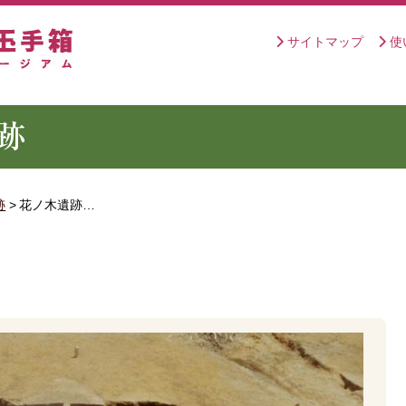
サイトマップ
使
跡
>
花ノ木遺跡…