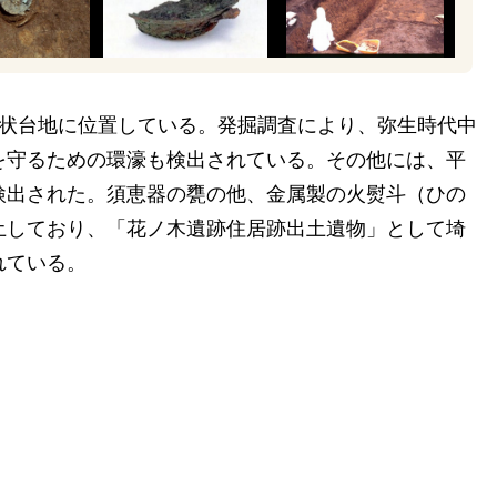
状台地に位置している。発掘調査により、弥生時代中
を守るための環濠も検出されている。その他には、平
検出された。須恵器の甕の他、金属製の火熨斗（ひの
土しており、「花ノ木遺跡住居跡出土遺物」として埼
れている。