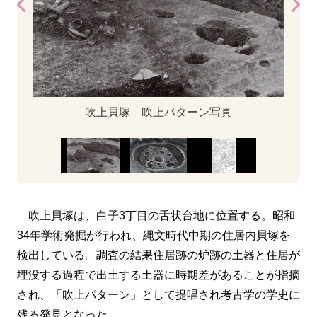
吹上貝塚 吹上パターン写真
吹上貝塚は、白子3丁目の舌状台地に位置する。昭和
34年学術発掘が行われ、縄文時代中期の住居内貝塚を
検出している。調査の結果住居跡の炉跡の土器と住居が
埋没する過程で出土する土器に時期差があることが指摘
され、「吹上パターン」として提唱され考古学の学史に
残る発見となった。