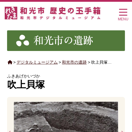
MENU
>
デジタルミュージアム
>
和光市の遺跡
>
吹上貝塚…
ふきあげかいづか
吹上貝塚