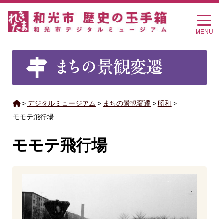
MENU
>
デジタルミュージアム
>
まちの景観変遷
>
昭和
>
モモテ飛行場…
モモテ飛行場