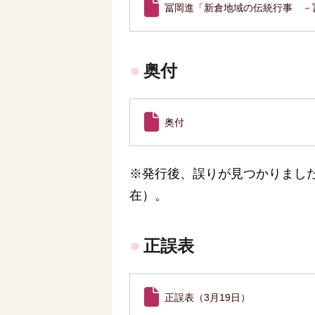
冨岡進「新倉地域の伝統行事 －
奥付
奥付
※発行後、誤りが見つかりました
在）。
正誤表
正誤表（3月19日）