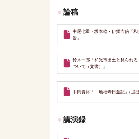
論稿
中尾七重・坂本稔・伊郷吉信「和
告」
鈴木一郎「和光市出土と見られる
ついて（覚書）」
中岡貴裕「「地福寺日並記」に記
講演録