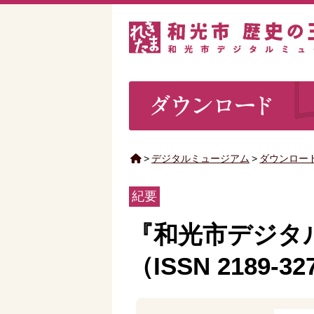
>
デジタルミュージアム
>
ダウンロー
紀要
『和光市デジタ
（ISSN 2189-3