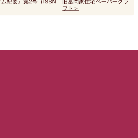
ム紀要』第2号（ISSN
旧冨岡家住宅ペーパークラ
フト＞