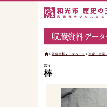
>
収蔵資料データベース
>
生産・生業
ぼう
棒