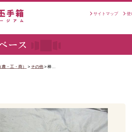
サイトマップ
使
（農・工・商）
>
その他
>
棒…