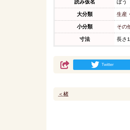
読み仮名
ぼう
大分類
生産
小分類
その
寸法
長さ1
Twitter
＜楮