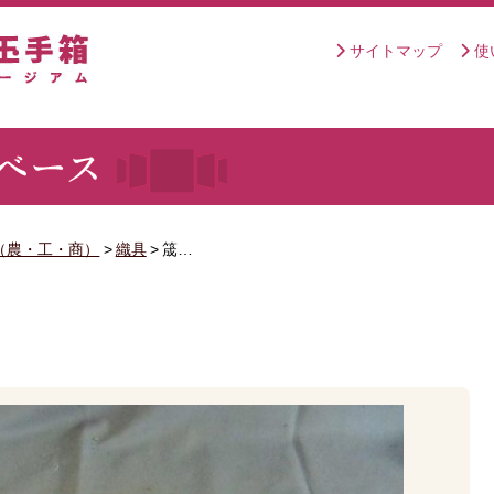
サイトマップ
使
（農・工・商）
>
織具
>
筬…