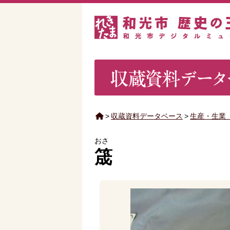
>
収蔵資料データベース
>
生産・生業
おさ
筬