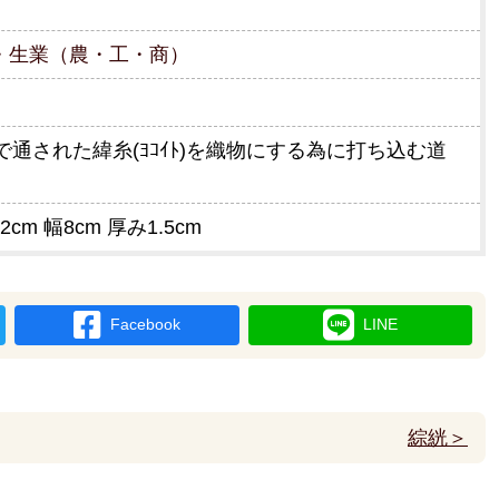
・生業（農・工・商）
)で通された緯糸(ﾖｺｲﾄ)を織物にする為に打ち込む道
2cm 幅8cm 厚み1.5cm
Facebook
LINE
綜絖＞