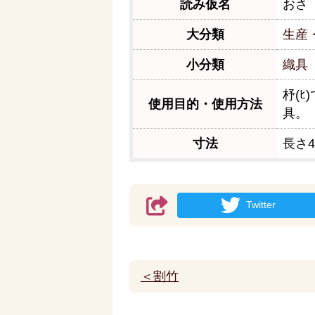
読み仮名
おさ
大分類
生産
小分類
織具
杼(ﾋ
使用目的・使用方法
具。
寸法
長さ4
Twitter
＜割竹