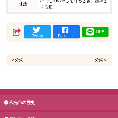
秤でものの重さを計るとき、基準と
寸法
する錘。
LINE
Twitter
Facebook
＜分銅
分銅＞
和光市の歴史