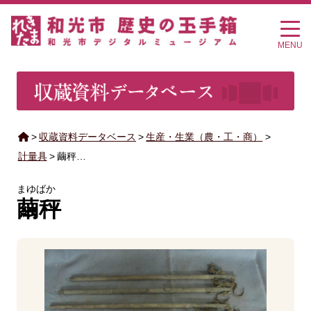
MENU
>
収蔵資料データベース
>
生産・生業（農・工・商）
>
計量具
>
繭秤…
まゆばか
繭秤