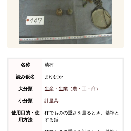
名称
繭秤
読み仮名
まゆばか
大分類
生産・生業（農・工・商）
小分類
計量具
使用目的・使
秤でものの重さを量るとき、基準と
用方法
する錘。