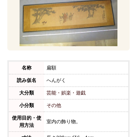
名称
扁額
読み仮名
へんがく
大分類
芸能・娯楽・遊戯
小分類
その他
使用目的・使
室内の飾り物。
用方法