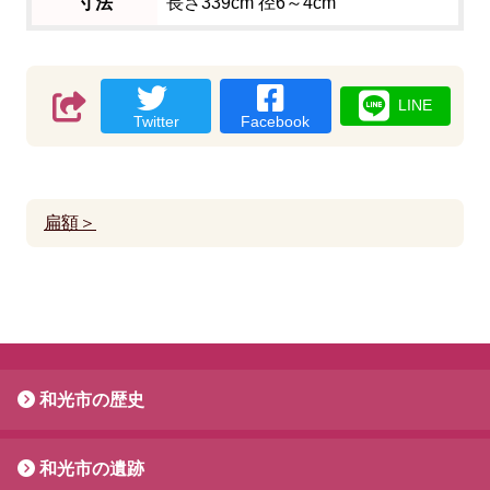
寸法
長さ339cm 径6～4cm
LINE
Twitter
Facebook
扁額＞
和光市の歴史
和光市の遺跡