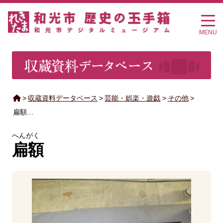
MENU
>
収蔵資料データベース
>
芸能・娯楽・遊戯
>
その他
>
扁額…
へんがく
扁額